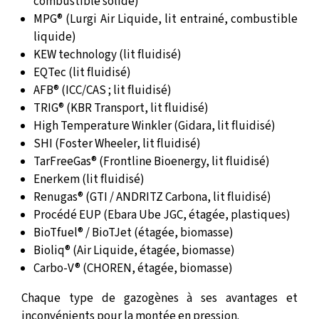
combustible solide)
MPG® (Lurgi Air Liquide, lit entrainé, combustible
liquide)
KEW technology (lit fluidisé)
EQTec (lit fluidisé)
AFB® (ICC/CAS ; lit fluidisé)
TRIG® (KBR Transport, lit fluidisé)
High Temperature Winkler (Gidara, lit fluidisé)
SHI (Foster Wheeler, lit fluidisé)
TarFreeGas® (Frontline Bioenergy, lit fluidisé)
Enerkem (lit fluidisé)
Renugas® (GTI / ANDRITZ Carbona, lit fluidisé)
Procédé EUP (Ebara Ube JGC, étagée, plastiques)
BioTfuel® / BioTJet (étagée, biomasse)
Bioliq® (Air Liquide, étagée, biomasse)
Carbo-V® (CHOREN, étagée, biomasse)
Chaque type de gazogènes à ses avantages et
inconvénients pour la montée en pression.